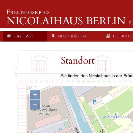
main
DAS HAUS
NEUIGKEITEN
LITERATU
navigation
Standort
Sie finden das Nicolaihaus in der Brüd
+
−