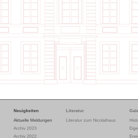
Neuigkeiten
Literatur
Gale
Aktuelle Meldungen
Literatur zum Nicolaihaus
Hist
Archiv 2023
Eig
Archiv 2022
Erei