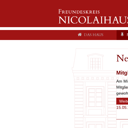
main
DAS HAUS
navigation
Ne
Mitg
Am Mit
Mitgli
gewo
Weit
15.05