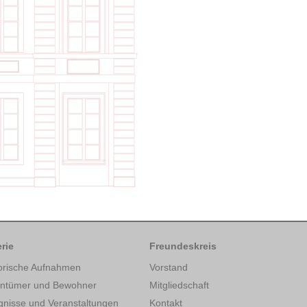
rie
Freundeskreis
orische Aufnahmen
Vorstand
entümer und Bewohner
Mitgliedschaft
gnisse und Veranstaltungen
Kontakt